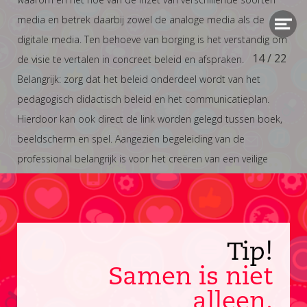
media en betrek daarbij zowel de analoge media als de
digitale media. Ten behoeve van borging is het verstandig om
14
/
22
de visie te vertalen in concreet beleid en afspraken.
Belangrijk: zorg dat het beleid onderdeel wordt van het
pedagogisch didactisch beleid en het communicatieplan.
Hierdoor kan ook direct de link worden gelegd tussen boek,
beeldscherm en spel. Aangezien begeleiding van de
professional belangrijk is voor het creëren van een veilige
omgeving en plezier en de interactie zorgt voor een effect op
de ontwikkeling, is het belangrijk ook vooral stil te staan bij de
rol van de professionals. Deze rol gaat verder dan de rol van
de ouder of verzorgende.
Tip!
Samen is niet
alleen.